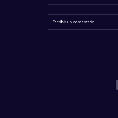
Escribir un comentario...
Silvia Pinal se despidió
rodeada de amor: Revelan los
detalles de sus últimos
momentos.
I