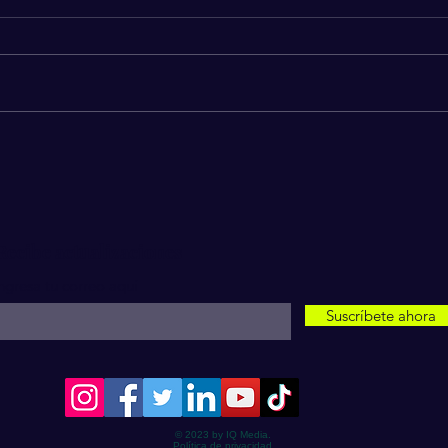
Actor de Marvel Jack Veal
Brit
revela ser víctima de abuso y
Se P
vivir de indigente.
La R
Recibe actualizaciones
ngresa tu correo aquí
Suscríbete ahora
© 2023 by IQ Media.
Política de privacidad