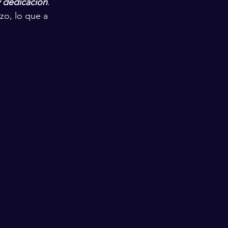
 dedicación
. 
o, lo que a 