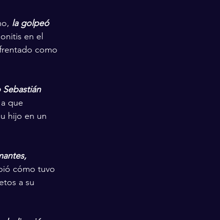
o, 
la golpeó 
nitis en el 
nfrentado como 
 Sebastián 
 a que 
u hijo en un 
antes, 
ibió cómo tuvo 
tos a su 