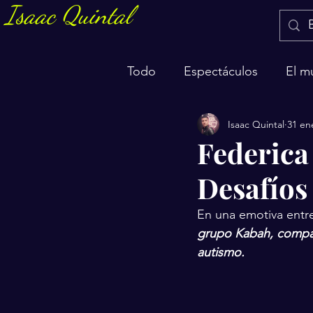
Isaac Quintal
Todo
Espectáculos
El m
Isaac Quintal
31 en
Marketing y negocios
S
Federica
Desafíos
En una emotiva entre
grupo Kabah, compar
autismo.