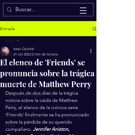
Isaac Quintal
Entrada
Todo
Isaac Quintal
Todo
31 oct 2023
2 min de lectura
El elenco de 'Friends' se
Espectáculos
pronuncia sobre la trágica
El mundo
muerte de Matthew Perry
Entretenimiento
Después de dos días de la trágica 
Ciencia y tecnología
noticia sobre la caída de Matthew 
México
Perry, el elenco de la icónica serie 
'Friends' finalmente se ha pronunciado 
Marketing y negocios
sobre la pérdida de su querido 
Salud
compañero. 
Jennifer Aniston, 