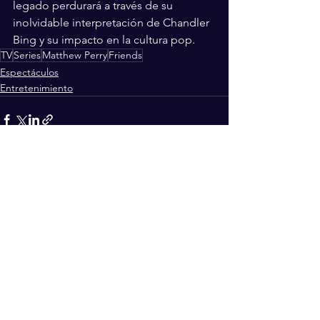
legado perdurará a través de su 
inolvidable interpretación de Chandler 
Bing y su impacto en la cultura pop.
TV
Series
Matthew Perry
Friends
Espectáculos
Entretenimiento
Ver todo
Entradas recientes