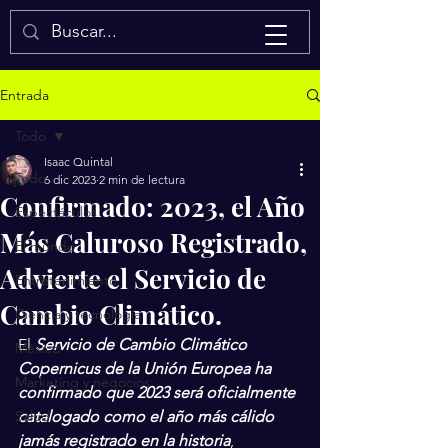
Isaac Quintal
Entrada
Todo
Isaac Quintal
Todo
6 dic 2023
2 min de lectura
Confirmado: 2023, el Año
Espectáculos
Más Caluroso Registrado,
El mundo
Advierte el Servicio de
Entretenimiento
Cambio Climático.
Ciencia y tecnología
El 
Servicio de Cambio Climático 
México
Copernicus de la Unión Europea ha 
Marketing y negocios
confirmado que 2023 será oficialmente 
Salud
catalogado como el año más cálido 
jamás registrado en la historia
, 