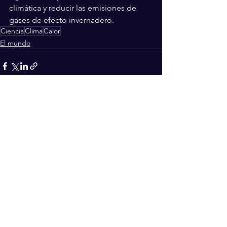
climática y reducir las emisiones de 
gases de efecto invernadero.
Ciencia
Clima
Calor
El mundo
Ver todo
Entradas recientes