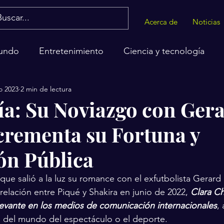
Acerca de
Noticias
undo
Entretenimiento
Ciencia y tecnología
o 2023
2 min de lectura
alud
ía: Su Noviazgo con Ger
crementa su Fortuna y
ón Pública
ue salió a la luz su romance con el exfutbolista Gerard P
 relación entre Piqué y Shakira en junio de 2022, 
Clara Ch
levante en los medios de comunicación internacionales
,
d del mundo del espectáculo o el deporte.