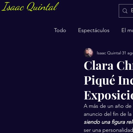
Isaac Quintal
Todo
Espectáculos
El m
Isaac Quintal
31 ag
Marketing y negocios
S
Clara Ch
Piqué In
Exposici
A más de un año de q
anuncio del fin de la
siendo una figura re
ser una personalida