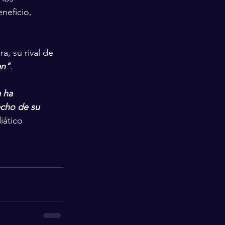
neficio, 
a, su rival de 
an"
. 
 ha 
cho de su 
iático 