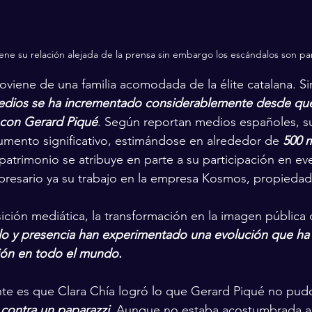
ene su relación alejada de la prensa sin embargo los escándalos son par
roviene de una familia acomodada de la élite catalana. S
edios se ha incrementado considerablemente desde que
 con Gerard Piqué
. Según reportan medios españoles, su
mento significativo, estimándose en alrededor de 
500 m
atrimonio se atribuye en parte a su participación en ev
presario ya su trabajo en la empresa Kosmos, propiedad
ión mediática, la transformación en la imagen pública 
ilo y presencia han experimentado una evolución que ha
ión en todo el mundo.
te es que Clara Chía logró lo que Gerard Piqué no pudo
 contra un paparazzi.
 Aunque no estaba acostumbrada a 