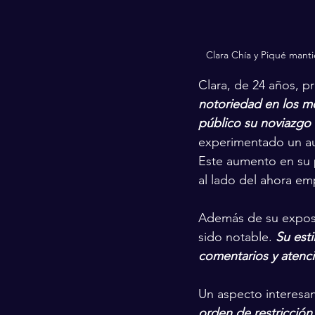
Clara Chía y Piqué manti
Clara, de 24 años, p
notoriedad en los m
público su noviazgo
experimentado un au
Este aumento en su p
al lado del ahora em
Además de su exposic
sido notable. 
Su est
comentarios y atenc
Un aspecto interesan
orden de restricción