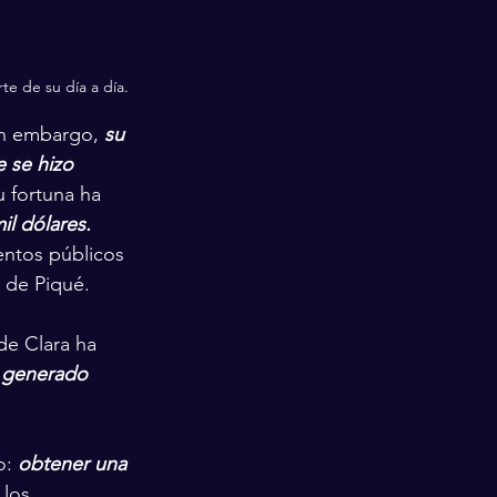
te de su día a día.
in embargo, 
su 
 se hizo 
 fortuna ha 
il dólares.
entos públicos 
 de Piqué.
de Clara ha 
 generado 
: 
obtener una 
los 