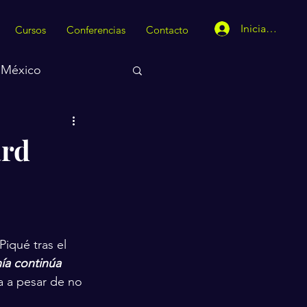
Iniciar sesión
Cursos
Conferencias
Contacto
México
ard
iqué tras el 
ía continúa 
 a a pesar de no 