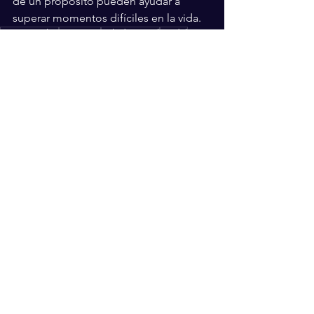
de un propósito pueden ayudar a 
superar momentos difíciles en la vida.
Espectáculos
Cantante
Salud mental
Nodal
Depresión
Cazzu
Espectáculos
Entretenimiento
Ver todo
Entradas recientes