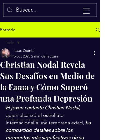
Isaac Quintal
Entrada
Todo
Isaac Quintal
Todo
5 oct 2023
2 min de lectura
Christian Nodal Revela
Espectáculos
Sus Desafíos en Medio de
El mundo
la Fama y Cómo Superó
Entretenimiento
una Profunda Depresión
Ciencia y tecnología
El joven cantante Christian Nodal
, 
México
quien alcanzó el estrellato 
Marketing y negocios
internacional a una temprana edad, 
ha 
Salud
compartido detalles sobre los 
momentos más significativos de su 