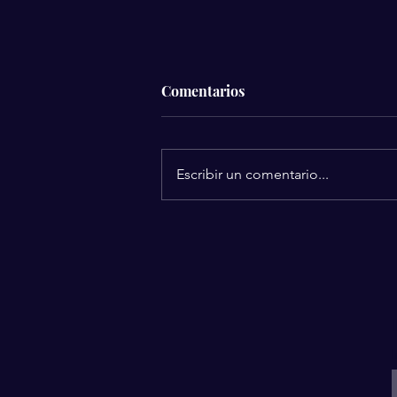
Comentarios
Escribir un comentario...
Silvia Pinal se despidió
rodeada de amor: Revelan los
detalles de sus últimos
momentos.
I