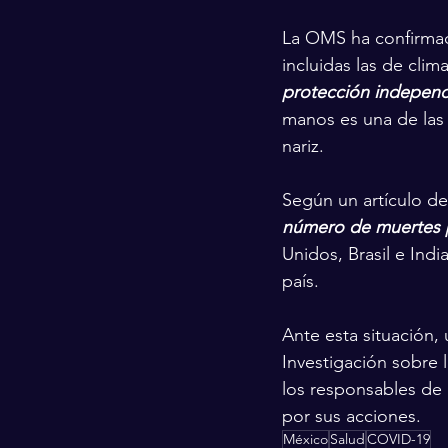
La OMS ha confirmado
incluidas las de clim
protección independ
manos es una de las m
nariz.
Según un artículo d
número de muertes p
Unidos, Brasil e Ind
país.
Ante esta situación,
Investigación sobre
los responsables de 
por sus acciones.
México
Salud
COVID-19