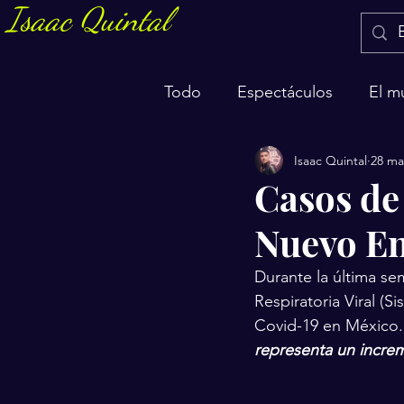
Isaac Quintal
Todo
Espectáculos
El m
Isaac Quintal
28 ma
Marketing y negocios
S
Casos de
Nuevo En
Durante la última se
Respiratoria Viral (
Covid-19 en México.
representa un incre