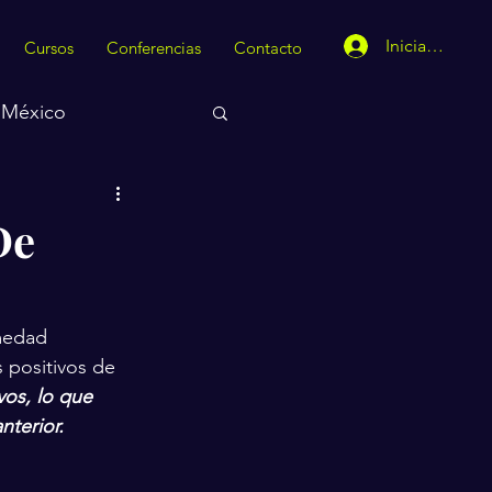
Iniciar sesión
Cursos
Conferencias
Contacto
México
De
medad 
 positivos de 
vos, lo que 
terior.