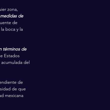
ier zona, 
 medidas de 
cuente de 
la boca y la 
n términos de 
de Estados 
d acumulada del 
endiente de 
esidad de que 
dad mexicana 