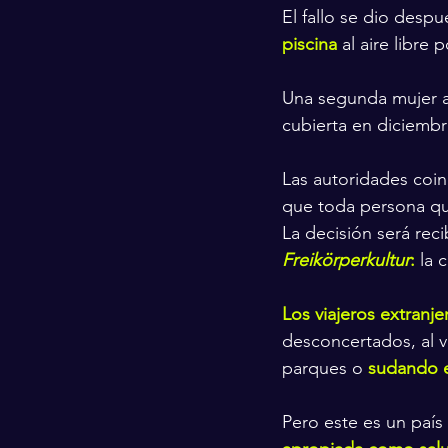
El fallo se dio des
piscina
 al aire libre
Una segunda mujer añ
cubierta en diciembr
Las autoridades coin
que toda persona que 
La decisión será rec
Freikörperkultur
:
la 
Los viajeros extranje
desconcertados, al 
parques o 
sudando e
Pero este es un país