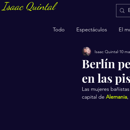
Isaac Quintal
Todo
Espectáculos
El m
Isaac Quintal
10 ma
Marketing y negocios
S
Berlín pe
en las pi
Las mujeres bañistas
capital de 
Alemania
,