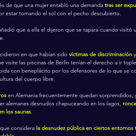
pués de que una mujer entabló una demanda
 t
ras ser exp
 por estar tomando el sol con el pecho descubierto.
adió que a ella el dijeron que se tapara cuando visitó u
e.
cidieron en que habían sido 
víctimas de discriminación
 
visite las piscinas de Berlín tenían el derecho a ir tople
ibida con beneplácito por los defensores de lo que se 
cultura del cuerpo libre.
ros
 en Alemania frecuentemente quedan sorprendidos, y
ver alemanes desnudos chapuceando en los lagos, 
ronc
n los saunas
.
 que considera
la desnudez pública en ciertos entornos 