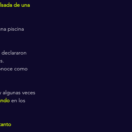
ulsada de una 
na piscina 
y declararon 
s.
conoce como 
 algunas veces 
ando
 en los 
tanto 