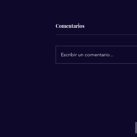
Comentarios
Escribir un comentario...
Todo lo que necesitas saber
sobre la ceremonia de
apertura del Mundial 2026 y
cómo verlo en vivo
I