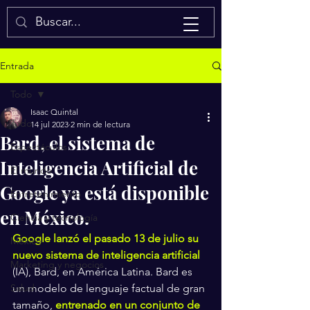
Isaac Quintal
Entrada
Todo
Isaac Quintal
Todo
14 jul 2023
2 min de lectura
Bard, el sistema de
Espectáculos
Inteligencia Artificial de
El mundo
Google ya está disponible
Entretenimiento
en México.
Ciencia y tecnología
Google lanzó el pasado 13 de julio su 
México
nuevo sistema de inteligencia artificial
Marketing y negocios
(IA), Bard, en América Latina. Bard es 
Salud
un modelo de lenguaje factual de gran 
tamaño, 
entrenado en un conjunto de 