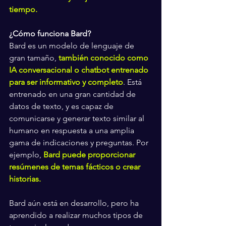
tiempo.
¿Cómo funciona Bard?
Bard es un modelo de lenguaje de 
gran tamaño, 
también conocido como 
IA conversacional o chatbot entrenado 
para ser informativo y completo
. Está 
entrenado en una gran cantidad de 
datos de texto, y es capaz de 
comunicarse y generar texto similar al 
humano en respuesta a una amplia 
gama de indicaciones y preguntas. Por 
ejemplo, 
Bard puede proporcionar 
resúmenes de temas fácticos o crear 
historias.
Bard aún está en desarrollo, pero ha 
aprendido a realizar muchos tipos de 