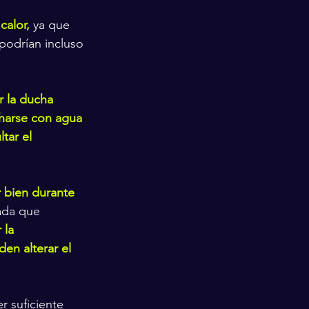
calor,
 ya que 
podrían incluso 
r la ducha 
harse con agua 
tar el 
 bien durante 
ada que 
 la 
en alterar el 
r suficiente 