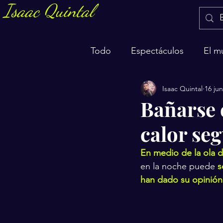
Isaac Quintal
Todo
Espectáculos
El m
Isaac Quintal
16 jun
Marketing y negocios
S
Bañarse 
calor seg
En medio de la ola d
en la noche puede 
s
han dado su opinión 