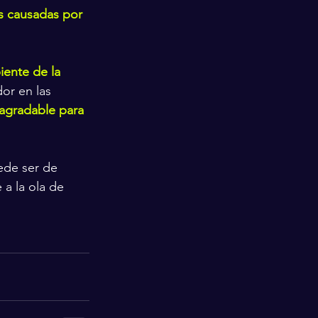
s causadas por 
iente de la 
or en las 
agradable para 
ede ser de 
a la ola de 