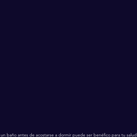
 un baño antes de acostarse a dormir puede ser benéfico para tu salud