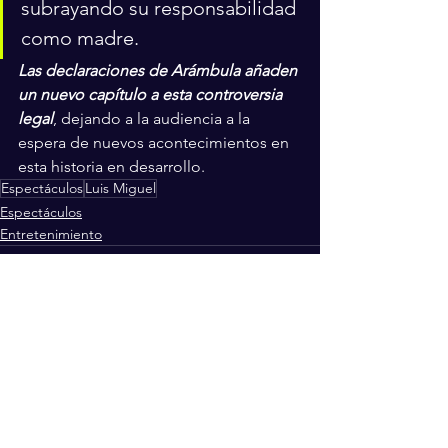
subrayando su responsabilidad 
como madre. 
Las declaraciones de Arámbula añaden 
un nuevo capítulo a esta controversia 
legal
, dejando a la audiencia a la 
espera de nuevos acontecimientos en 
esta historia en desarrollo.
Espectáculos
Luis Miguel
Espectáculos
Entretenimiento
Ver todo
Entradas recientes