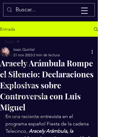
Isaac Quintal
Entrada
Todo
Isaac Quintal
Todo
21 nov 2023
2 min de lectura
Aracely Arámbula Rompe
Espectáculos
el Silencio: Declaraciones
El mundo
Explosivas sobre
Entretenimiento
Controversia con Luis
Ciencia y tecnología
Miguel
México
En una reciente entrevista en el 
Marketing y negocios
programa español Fiesta de la cadena 
Salud
Telecinco, 
Aracely Arámbula, la 