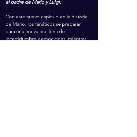
el padre de Mario y Luigi. 
Con este nuevo capítulo en la historia 
de Mario, los fanáticos se preparan 
para una nueva era llena de 
incertidumbre y emociones, mientras 
el legado de Charles Martinet perdura 
en el mundo de los videojuegos.
CINE
Videojuegos
Nintendo
Mario Bros
Espectáculos
Entretenimiento
Ver todo
Entradas recientes