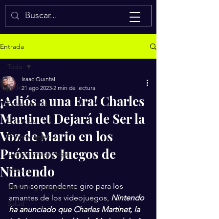
Isaac Quintal
Entrada
Todo
Isaac Quintal
Todo
21 ago 2023
2 min de lectura
¡Adiós a una Era! Charles
Espectáculos
Martinet Dejará de Ser la
El mundo
Voz de Mario en los
Entretenimiento
Próximos Juegos de
Ciencia y tecnología
Nintendo
México
En un sorprendente giro para los 
Marketing y negocios
amantes de los videojuegos, 
Nintendo 
Salud
ha anunciado que Charles Martinet, la 