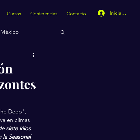
Iniciar sesión
Cursos
Conferencias
Contacto
México
ión
zontes
 the Deep", 
va en climas 
 siete kilos 
 la Seasonal 