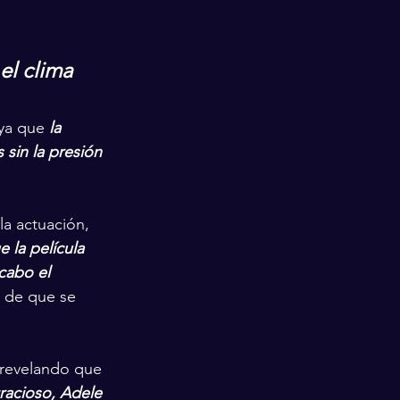
el clima 
ya que 
la 
 sin la presión 
la actuación, 
 la película 
cabo el 
o de que se 
 revelando que 
acioso, Adele 