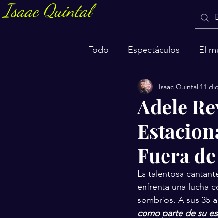
Isaac Quintal
Todo
Espectáculos
El m
Isaac Quintal
11 di
Marketing y negocios
S
Adele Re
Estacion
Fuera de
La talentosa cantant
enfrenta una lucha c
sombríos. A sus 35 a
como parte de su est