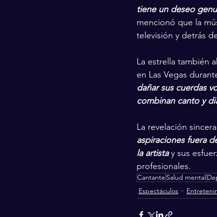
tiene un deseo genui
mencionó que la músi
televisión y detrás d
La estrella también 
en Las Vegas durante
dañar sus cuerdas vo
combinan canto y di
La revelación sincer
aspiraciones fuera d
la artista 
y sus esfuer
profesionales.
Cantante
Salud mental
De
Espectáculos
Entreteni