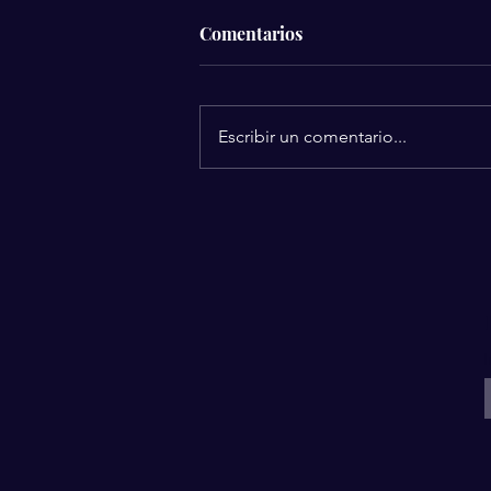
Comentarios
Escribir un comentario...
Silvia Pinal se despidió
rodeada de amor: Revelan los
detalles de sus últimos
momentos.
I