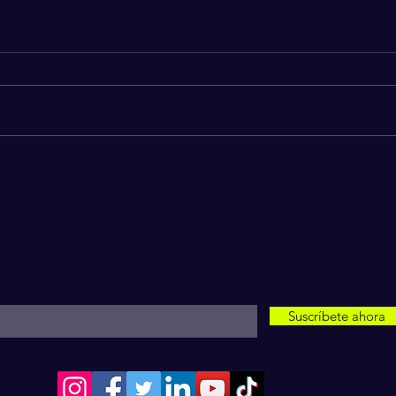
Actor de Marvel Jack Veal
Brit
revela ser víctima de abuso y
Se P
vivir de indigente.
La R
Recibe actualizaciones
ngresa tu correo aquí
Suscríbete ahora