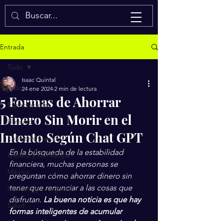
Isaac Quintal
Entrada
Todo
Isaac Quintal
Todo
24 ene 2024
2 min de lectura
5 Formas de Ahorrar
Espectáculos
Dinero Sin Morir en el
El mundo
Intento Según Chat GPT
Entretenimiento
En la búsqueda de la estabilidad 
Ciencia y tecnología
financiera, muchas personas se 
México
preguntan cómo ahorrar dinero sin 
tener que renunciar a las cosas que 
Marketing y negocios
disfrutan. 
La buena noticia es que hay 
Salud
formas inteligentes de acumular 