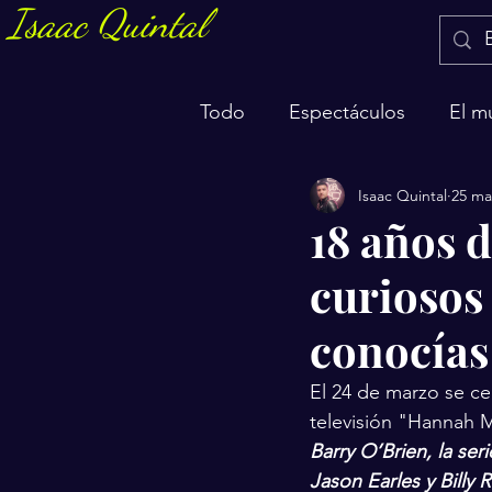
Isaac Quintal
Todo
Espectáculos
El m
Isaac Quintal
25 ma
Marketing y negocios
S
18 años 
curiosos 
conocías
El 24 de marzo se ce
televisión "Hannah 
Barry O’Brien, la se
Jason Earles y Billy 