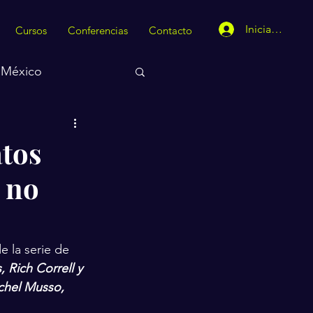
Iniciar sesión
Cursos
Conferencias
Contacto
México
tos
s no
 la serie de 
 Rich Correll y 
tchel Musso, 